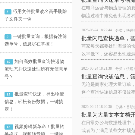
批量查询快递单号物
在电商运营与物流管理的
巧用文件批量改名高手删除
8
物流过程中难免会出现各
子文件夹一例
2025-06-24 18:22:44
分类：
快递
一键批量查询，根据备注筛
9
批量闪电查快递单，
选单号，信息尽在掌控！
商家每天都要处理海量的
效率低下，还容易出现疏
如何高效批量查询快递物
10
2025-06-24 18:21:38
流动态并快速处理所有无信息单
分类：
快递
批量查询快递信息，
号？
无论是商家处理大量订单
逐个查询快递信息不仅效率
批量查询快递，导出物流
11
信息，轻松备份数据，一键搞
2025-06-24 18:20:36
分类：
首助
定！
批量为大量文本文档
在日常办公与数据处理中
视频剪辑新革命！批量转
12
或者为了满足某些文档规
换格式、视频转音频，一键操