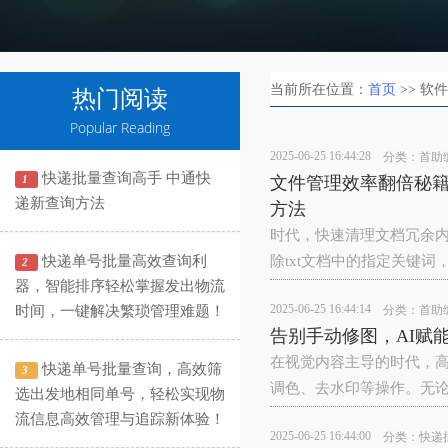
当前所在位置：
首页
>> 软
热门阅读
Popular Reading
2025-06-25 16:44:28
分类：
首助
快递批量查询高手 中通快
1
文件管理效率翻倍秘籍
递新查询方法
方法
时代，快速清理文档冗余
快递单号批量高效查询利
除txt文档中的指定关键词
2
器，智能排序轻松掌握发出物流
2025-06-25 16:44:14
时间，一键解决繁琐管理难题！
分类：
首助
告别手动修图，AI赋
在视觉内容主导的时代，高
快递单号批量查询，高效筛
3
调色、去水印等操作。无
选出发地相同单号，轻松实现物
流信息高效管理与追踪新体验！
2025-06-25 16:44:00
分类：
快递